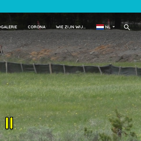
OGALERIE
CORONA
WIE ZIJN WIJ…
NL
II