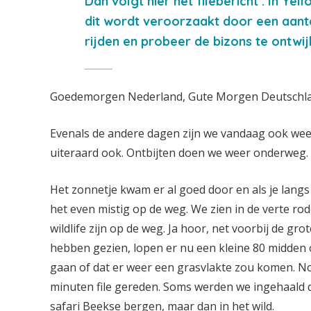
Dan volgt hier het filebericht : In Yel
dit wordt veroorzaakt door een aantal
rijden en probeer de bizons te ontwij
Goedemorgen Nederland, Gute Morgen Deutschl
Evenals de andere dagen zijn we vandaag ook weer
uiteraard ook. Ontbijten doen we weer onderweg.
Het zonnetje kwam er al goed door en als je lang
het even mistig op de weg. We zien in de verte ro
wildlife zijn op de weg. Ja hoor, net voorbij de gr
hebben gezien, lopen er nu een kleine 80 midden op
gaan of dat er weer een grasvlakte zou komen. N
minuten file gereden. Soms werden we ingehaald d
safari Beekse bergen, maar dan in het wild.