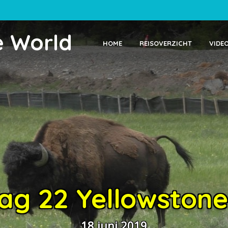
e World
HOME
REISOVERZICHT
VIDE
ag 22 Yellowstone 
18 juni 2019