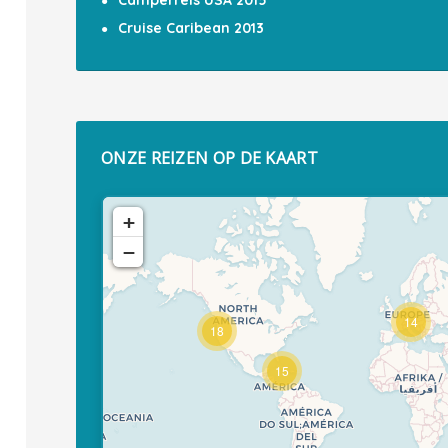
Camperreis USA 2015
Cruise Caribean 2013
ONZE REIZEN OP DE KAART
+
−
14
18
15
Travelers' Map is loading...
If you see this after your page is
loaded completely, leafletJS files
are missing.