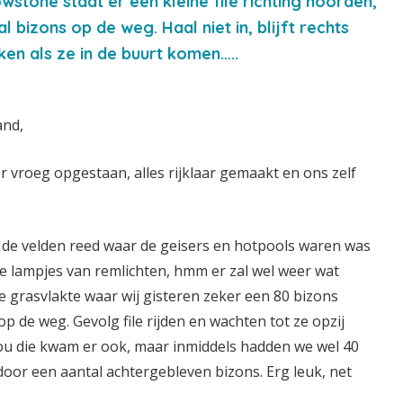
lowstone staat er een kleine file richting noorden,
 bizons op de weg. Haal niet in, blijft rechts
ken als ze in de buurt komen…..
and,
 vroeg opgestaan, alles rijklaar gemaakt en ons zelf
s de velden reed waar de geisers en hotpools waren was
de lampjes van remlichten, hmm er zal wel weer wat
ote grasvlakte waar wij gisteren zeker een 80 bizons
 de weg. Gevolg file rijden en wachten tot ze opzij
ou die kwam er ook, maar inmiddels hadden we wel 40
oor een aantal achtergebleven bizons. Erg leuk, net