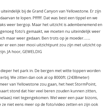
uiteindelijk bij de Grand Canyon van Yellowstone. Er zijn
aarvan te lopen. Pfffff. Dat was best een tippel en we
raks weer bergop. Maar het uitzicht is adembenemend en
, genoeg foto’s gemaakt, we moeten nu uiteindelijk weer
h maar weer gedaan. Ben trots op je moeder……..
er er een zeer mooi uitzichtpunt zou zijn met uitzicht op
zijn. JA hoor, GEWELDIG
g dieper het park in. De bergen met witte toppen worden
rbij. We zitten dan ook al op 8000ft. (2438meter)
 meer van Yellowstone zou gaan, het heet StormPoint,
lkaart stond dat hier veel beren zouden kunnen zitten,
(helaas) niet tegengekomen. Wel weer een paar bizons,
 ze niet eens meer op de foto/video zetten en zijn ook