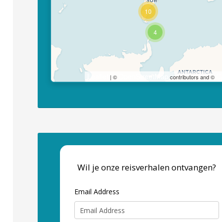
10
4
Leaflet
OpenStreetMap
C
| ©
contributors and ©
Wil je onze reisverhalen ontvangen?
Email Address