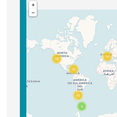
+
−
14
18
15
Travelers' Map is loading...
If you see this after your page is
loaded completely, leafletJS files
are missing.
10
4