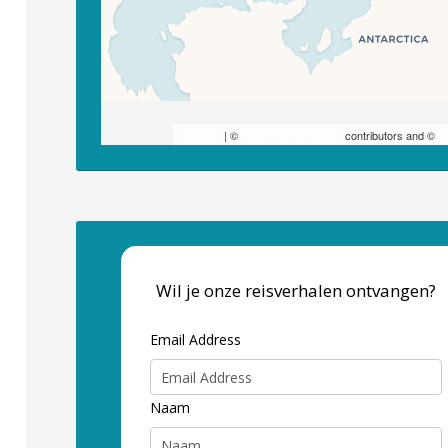
Leaflet
OpenStreetMap
C
| ©
contributors and ©
Wil je onze reisverhalen ontvangen?
Email Address
Naam