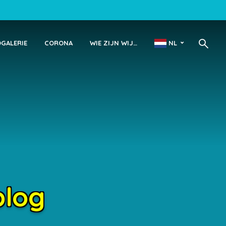
OGALERIE
CORONA
WIE ZIJN WIJ…
NL
blog