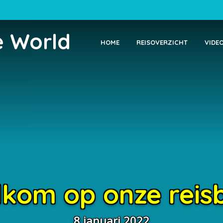
e World
HOME
REISOVERZICHT
VIDE
kom op onze reis
8 januari 2022