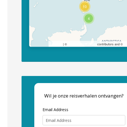
10
4
Leaflet
OpenStreetMap
C
| ©
contributors and ©
Wil je onze reisverhalen ontvangen?
Email Address