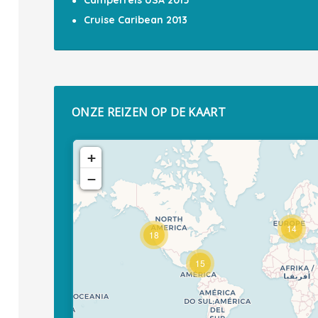
Camperreis USA 2015
Cruise Caribean 2013
ONZE REIZEN OP DE KAART
+
−
14
18
15
Travelers' Map is loading...
If you see this after your page is
loaded completely, leafletJS files
are missing.