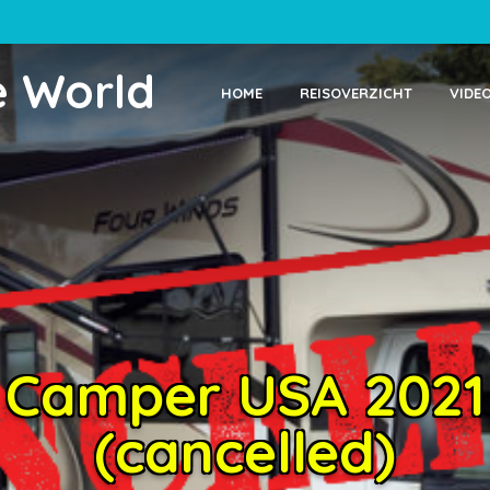
e World
HOME
REISOVERZICHT
VIDE
Camper USA 2021
(cancelled)