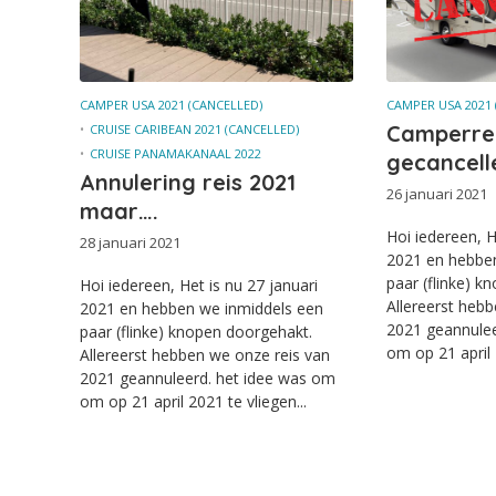
CAMPER USA 2021 (CANCELLED)
CAMPER USA 2021 
Camperrei
CRUISE CARIBEAN 2021 (CANCELLED)
CRUISE PANAMAKANAAL 2022
gecancell
Annulering reis 2021
26 januari 2021
maar….
Hoi iedereen, H
28 januari 2021
2021 en hebbe
paar (flinke) k
Hoi iedereen, Het is nu 27 januari
Allereerst heb
2021 en hebben we inmiddels een
2021 geannulee
paar (flinke) knopen doorgehakt.
om op 21 april 
Allereerst hebben we onze reis van
2021 geannuleerd. het idee was om
om op 21 april 2021 te vliegen...