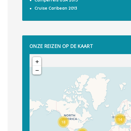
Camperreis USA 2015
Cruise Caribean 2013
ONZE REIZEN OP DE KAART
+
−
14
18