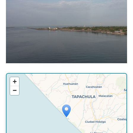
+
−
Travelers' Map is loading...
If you see this after your page is
loaded completely, leafletJS files are
missing.