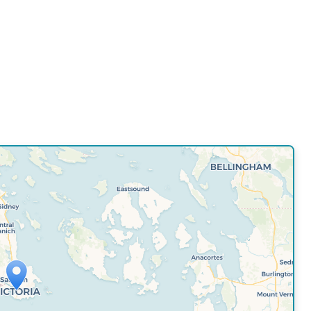
' Map is loading...
 is loaded completely, leafletJS files are
missing.