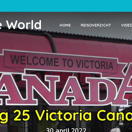
e World
HOME
REISOVERZICHT
VIDE
g 25 Victoria Can
30 april 2022