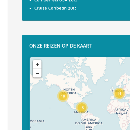
Camperreis USA 2015
Cruise Caribean 2013
ONZE REIZEN OP DE KAART
+
−
14
18
15
Travelers' Map is loading...
If you see this after your page is
loaded completely, leafletJS files
are missing.