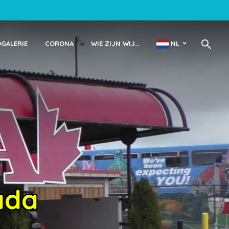
OGALERIE
CORONA
WIE ZIJN WIJ…
NL
ada