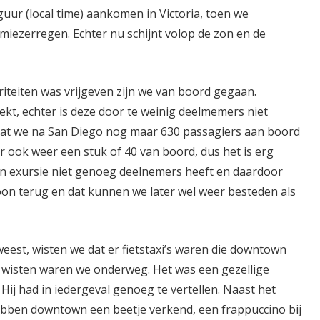
ur (local time) aankomen in Victoria, toen we
miezerregen. Echter nu schijnt volop de zon en de
teiten was vrijgeven zijn we van boord gegaan.
ekt, echter is deze door te weinig deelmemers niet
 dat we na San Diego nog maar 630 passagiers aan boord
r ook weer een stuk of 40 van boord, dus het is erg
een exursie niet genoeg deelnemers heeft en daardoor
woon terug en dat kunnen we later wel weer besteden als
eest, wisten we dat er fietstaxi’s waren die downtown
et wisten waren we onderweg. Het was een gezellige
 Hij had in iedergeval genoeg te vertellen. Naast het
ebben downtown een beetje verkend, een frappuccino bij