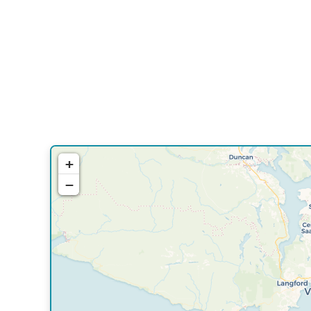
+
−
Travelers
If you see this after your page