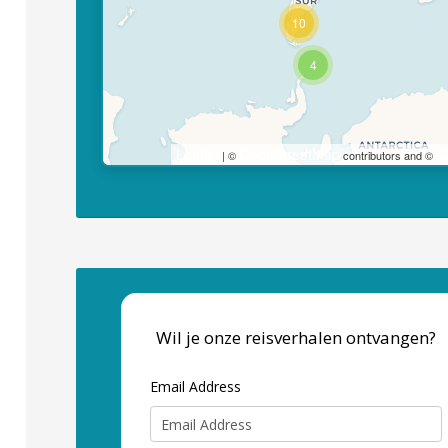
10
4
Leaflet
OpenStreetMap
C
| ©
contributors and ©
Wil je onze reisverhalen ontvangen?
Email Address