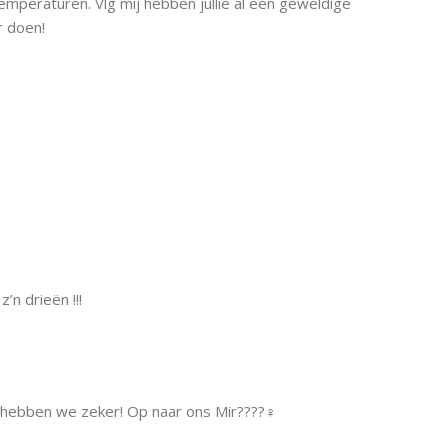
temperaturen. Vlg mij hebben jullie al een geweldige
r doen!
’n drieën !!!
 hebben we zeker! Op naar ons Mir????‍♀️