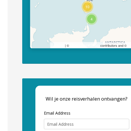
10
4
Leaflet
OpenStreetMap
C
| ©
contributors and ©
Wil je onze reisverhalen ontvangen?
Email Address