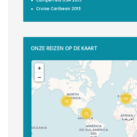
Camperreis USA 2015
Cruise Caribean 2013
ONZE REIZEN OP DE KAART
+
−
14
18
15
Travelers' Map is loading...
If you see this after your page is
loaded completely, leafletJS files
are missing.