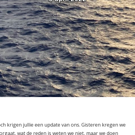
och krigen jullie een update van ons. Gisteren kregen we
oorgaat, wat de reden is weten we niet, maar we doen