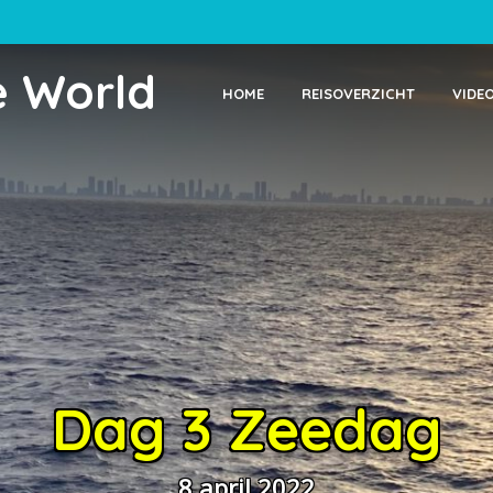
e World
HOME
REISOVERZICHT
VIDE
Dag 3 Zeedag
8 april 2022