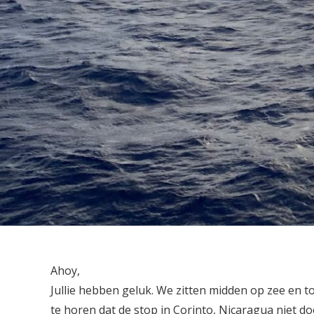
Ahoy,
Jullie hebben geluk. We zitten midden op zee en t
te horen dat de stop in Corinto, Nicaragua niet d