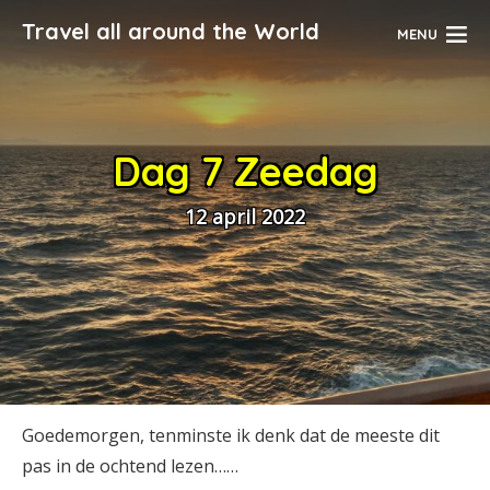
Travel all around the World
MENU
Dag 7 Zeedag
12 april 2022
Goedemorgen, tenminste ik denk dat de meeste dit
pas in de ochtend lezen……