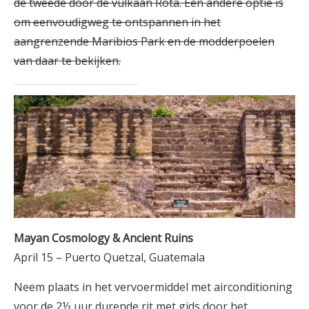
de tweede door de vulkaan Rota. Een andere optie is
om eenvoudigweg te ontspannen in het
aangrenzende Maribios Park en de modderpoelen
van daar te bekijken.
Mayan Cosmology & Ancient Ruins
April 15 – Puerto Quetzal, Guatemala
Neem plaats in het vervoermiddel met airconditioning
voor de 2½ uur durende rit met gids door het