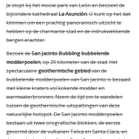
Je stopt bij het mooie park van León en bezoekt de
bijzondere kathedraal
La Asunción
. U kunt op het dak
klimmen om een prachtig panoramisch uitzicht te
hebben op de charmante stad en de indrukwekkende
bergen erachter.
Bezoek de
San Jacinto Bubbling bubbelende
modderpoelen
, op 20 kilometer van de stad. Het
spectaculaire
geothermische gebied
van de
bubbelende modderpoelen van San Jacinto is bezaaid
met kleine kraters vol kokende modder en
warmwaterbronnen. Neem de tijd om te wandelen
tussen de geothermische uitspattingen van deze
natuurlijke hotspot. De San Jacinto modderpoelen
bestaan uit twee orografische blokken, de eerste
gevormd door de vulkanen Telica en Santa Clara, en