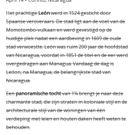
April 14 – Corinto, Nicaragua
H
et prachtige
León
werd in 1524 gesticht door
Spaanse veroveraars. De stad ligt aan de voet van de
Momotombo-vulkaan en werd gevestigd op de
huidige plek nadat een aardbeving in 1609 de oude
stad verwoestte. León was ruim 200 jaar de hoofdstad
van Nicaragua, voordat in 1851 de titel en de eer werd
overgedragen aan Managua. Vandaag de dag is
Leóon, na Managua, de belangrijkste stad van
Nicaragua.
Een
panoramische tocht
van 1¼ brengt je naar deze
charmante stad, die zijn straten in koloniale stijl en de
architecturale stijl van de woningen van één
verdieping met leien en houten daken heeft weten te
behouden.