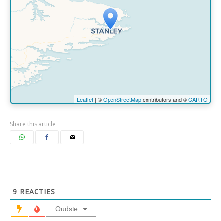
Travelers' Map is loading...
If you see this after your page is
loaded completely, leafletJS files are
missing.
Leaflet
| ©
OpenStreetMap
contributors and ©
CARTO
Share this article
9
REACTIES
Oudste