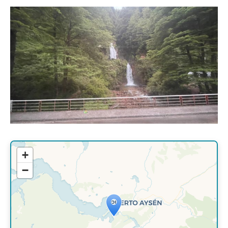
+
−
Travelers' Map is loading...
If you see this after your page is
loaded completely, leafletJS files are