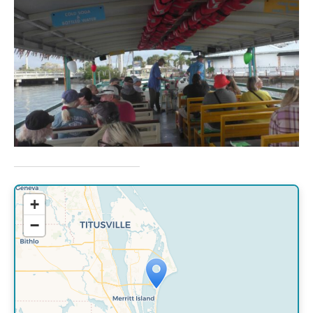
+
−
Travelers' Map is loading...
If you see this after your page is
loaded completely, leafletJS files are
missing.