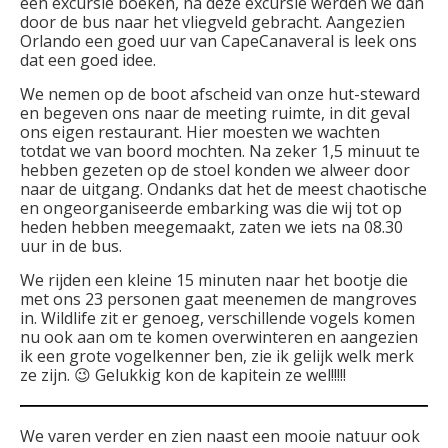
een excursie boeken, na deze excursie werden we dan
door de bus naar het vliegveld gebracht. Aangezien
Orlando een goed uur van CapeCanaveral is leek ons
dat een goed idee.
We nemen op de boot afscheid van onze hut-steward
en begeven ons naar de meeting ruimte, in dit geval
ons eigen restaurant. Hier moesten we wachten
totdat we van boord mochten. Na zeker 1,5 minuut te
hebben gezeten op de stoel konden we alweer door
naar de uitgang. Ondanks dat het de meest chaotische
en ongeorganiseerde embarking was die wij tot op
heden hebben meegemaakt, zaten we iets na 08.30
uur in de bus.
We rijden een kleine 15 minuten naar het bootje die
met ons 23 personen gaat meenemen de mangroves
in. Wildlife zit er genoeg, verschillende vogels komen
nu ook aan om te komen overwinteren en aangezien
ik een grote vogelkenner ben, zie ik gelijk welk merk
ze zijn. 😉 Gelukkig kon de kapitein ze wel!!!!!
We varen verder en zien naast een mooie natuur ook