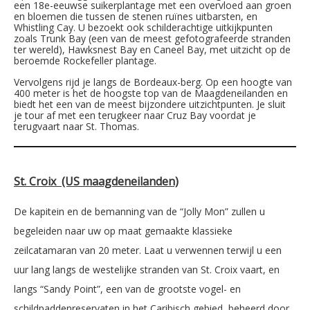
een 18e-eeuwse suikerplantage met een overvloed aan groen
en bloemen die tussen de stenen ruïnes uitbarsten, en
Whistling Cay. U bezoekt ook schilderachtige uitkijkpunten
zoals Trunk Bay (een van de meest gefotografeerde stranden
ter wereld), Hawksnest Bay en Caneel Bay, met uitzicht op de
beroemde Rockefeller plantage.
Vervolgens rijd je langs de Bordeaux-berg. Op een hoogte van
400 meter is het de hoogste top van de Maagdeneilanden en
biedt het een van de meest bijzondere uitzichtpunten. Je sluit
je tour af met een terugkeer naar Cruz Bay voordat je
terugvaart naar St. Thomas.
St. Croix (US maagdeneilanden)
De kapitein en de bemanning van de “Jolly Mon” zullen u
begeleiden naar uw op maat gemaakte klassieke
zeilcatamaran van 20 meter. Laat u verwennen terwijl u een
uur lang langs de westelijke stranden van St. Croix vaart, en
langs “Sandy Point”, een van de grootste vogel- en
schildpaddenreservaten in het Caribisch gebied, beheerd door