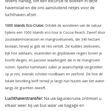
tevens handig, om een excursie te boeken in deze
havenstad en die ons aansluitend netjes voor de
luchthaven afzet.
1000 Islands Eco-Cruise:
Ontdek de wonderen van de natuur
tijdens een 1000 Islands eco-tour in Cocoa Beach. Zweef door
zoutwatermoerassen en mangrovetunnels, die 340 hectare
beslaan, terwijl je gids de reis vertelt. Zie kuddes zeekoeien,
kijk hoe adelaars, visarenden en grijsblauwe reigers boven je
hoofd vliegen, en passeer waadvogels die in de mangroven
rusten. Speelse tuimelaars zullen je waarschijnlijk vergezellen
op je reis, evenals scholen roodbaars en zeeforel. Zie hoe de
lokale bevolking leeft terwijl je langs hun huizen aan het water
langs de grachten zweeft.
Luchthaventransfer:
Na uw lagunecruise ontmoet u
elkaar weer bij uw bus waar uw bagage en