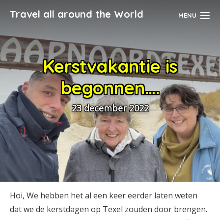
Travel all around the World
MENU
Kerstvakantie is
begonnen….
23 december 2022
Hoi, We hebben het al een keer eerder laten weten
dat we de kerstdagen op Texel zouden door brengen.