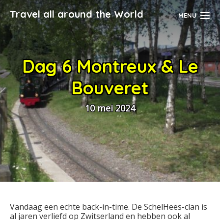
Travel all around the World
MENU
Dag 6 Montreux & Le
Bouveret
10 mei 2024
Vandaag een echte back-in-time. De SchelHees-clan is
al jaren verliefd op Zwitserland en hebben ook al